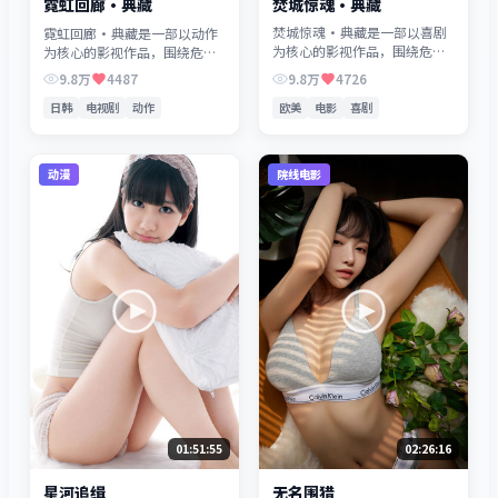
焚城惊魂·典藏
霓虹回廊·典藏
焚城惊魂·典藏是一部以喜剧
霓虹回廊·典藏是一部以动作
为核心的影视作品，围绕危
为核心的影视作品，围绕危
机、反转与人物成长展开，整
机、反转与人物成长展开，整
9.8万
4726
9.8万
4487
体节奏紧凑，值得推荐观看。
体节奏紧凑，值得推荐观看。
欧美
电影
喜剧
日韩
电视剧
动作
动漫
院线电影
01:51:55
02:26:16
星河追缉
无名围猎