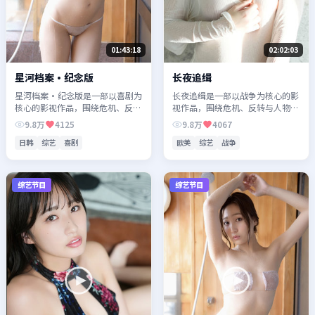
01:43:18
02:02:03
星河档案·纪念版
长夜追缉
星河档案·纪念版是一部以喜剧为
长夜追缉是一部以战争为核心的影
核心的影视作品，围绕危机、反转
视作品，围绕危机、反转与人物成
与人物成长展开，整体节奏紧凑，
长展开，整体节奏紧凑，值得推荐
9.8万
4125
9.8万
4067
值得推荐观看。
观看。
日韩
综艺
喜剧
欧美
综艺
战争
综艺节目
综艺节目