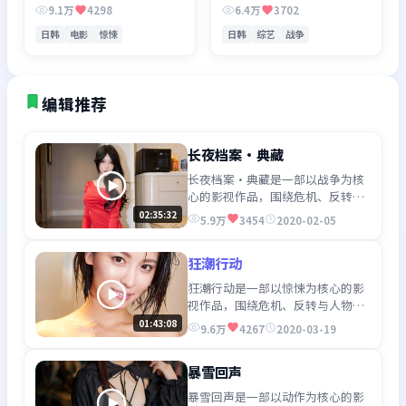
与人物成长展开，整体节奏紧
与人物成长展开，整体节奏紧
9.1万
4298
6.4万
3702
凑，值得推荐观看。
凑，值得推荐观看。
日韩
电影
惊悚
日韩
综艺
战争
编辑推荐
长夜档案·典藏
长夜档案·典藏是一部以战争为核
心的影视作品，围绕危机、反转与
人物成长展开，整体节奏紧凑，值
02:35:32
5.9万
3454
2020-02-05
得推荐观看。
狂潮行动
狂潮行动是一部以惊悚为核心的影
视作品，围绕危机、反转与人物成
长展开，整体节奏紧凑，值得推荐
01:43:08
9.6万
4267
2020-03-19
观看。
暴雪回声
暴雪回声是一部以动作为核心的影