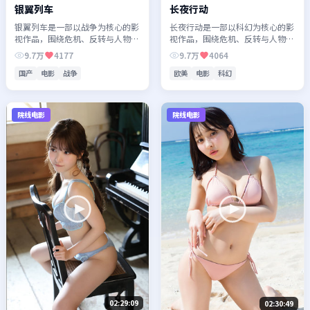
银翼列车
长夜行动
银翼列车是一部以战争为核心的影
长夜行动是一部以科幻为核心的影
视作品，围绕危机、反转与人物成
视作品，围绕危机、反转与人物成
长展开，整体节奏紧凑，值得推荐
长展开，整体节奏紧凑，值得推荐
9.7万
4177
9.7万
4064
观看。
观看。
国产
电影
战争
欧美
电影
科幻
院线电影
院线电影
02:29:09
02:30:49