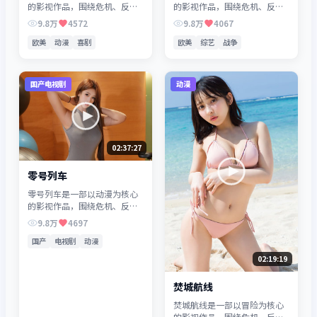
的影视作品，围绕危机、反转
的影视作品，围绕危机、反转
与人物成长展开，整体节奏紧
与人物成长展开，整体节奏紧
9.8万
4572
9.8万
4067
凑，值得推荐观看。
凑，值得推荐观看。
欧美
动漫
喜剧
欧美
综艺
战争
国产电视剧
动漫
02:37:27
零号列车
零号列车是一部以动漫为核心
的影视作品，围绕危机、反转
与人物成长展开，整体节奏紧
9.8万
4697
凑，值得推荐观看。
国产
电视剧
动漫
02:19:19
焚城航线
焚城航线是一部以冒险为核心
的影视作品，围绕危机、反转