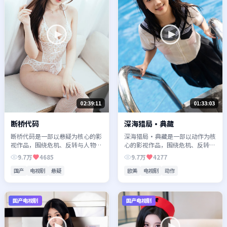
02:39:11
01:33:03
断桥代码
深海猎局·典藏
断桥代码是一部以悬疑为核心的影
深海猎局·典藏是一部以动作为核
视作品，围绕危机、反转与人物成
心的影视作品，围绕危机、反转与
长展开，整体节奏紧凑，值得推荐
人物成长展开，整体节奏紧凑，值
9.7万
4685
9.7万
4277
观看。
得推荐观看。
国产
电视剧
悬疑
欧美
电视剧
动作
国产电视剧
国产电视剧