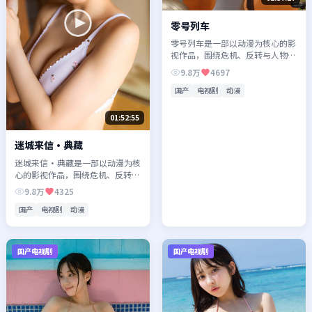
零号列车
零号列车是一部以动漫为核心的影
视作品，围绕危机、反转与人物成
长展开，整体节奏紧凑，值得推荐
9.8万
4697
观看。
国产
电视剧
动漫
01:52:55
迷城来信·典藏
迷城来信·典藏是一部以动漫为核
心的影视作品，围绕危机、反转与
人物成长展开，整体节奏紧凑，值
9.8万
4325
得推荐观看。
国产
电视剧
动漫
国产电视剧
国产电视剧