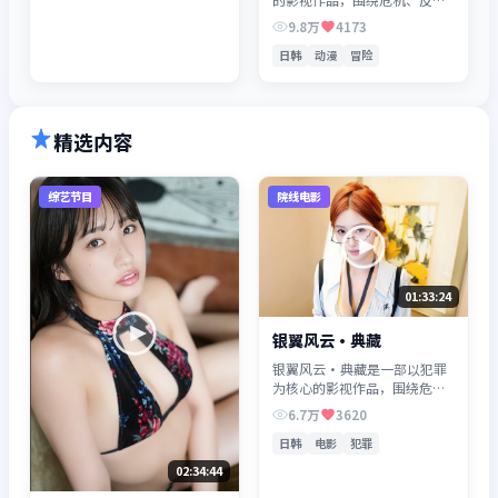
与人物成长展开，整体节奏紧
9.8万
4173
凑，值得推荐观看。
日韩
动漫
冒险
精选内容
综艺节目
院线电影
01:33:24
银翼风云·典藏
银翼风云·典藏是一部以犯罪
为核心的影视作品，围绕危
机、反转与人物成长展开，整
6.7万
3620
体节奏紧凑，值得推荐观看。
日韩
电影
犯罪
02:34:44