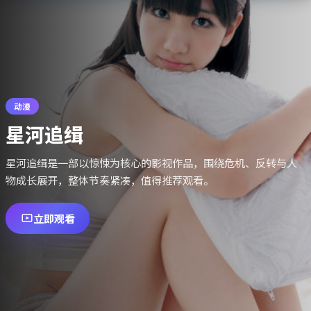
动漫
星河追缉
星河追缉是一部以惊悚为核心的影视作品，围绕危机、反转与人
物成长展开，整体节奏紧凑，值得推荐观看。
立即观看