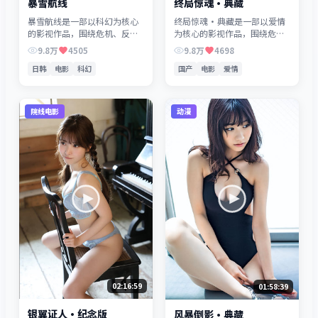
暴雪航线
终局惊魂·典藏
暴雪航线是一部以科幻为核心
终局惊魂·典藏是一部以爱情
的影视作品，围绕危机、反转
为核心的影视作品，围绕危
与人物成长展开，整体节奏紧
机、反转与人物成长展开，整
9.8万
4505
9.8万
4698
凑，值得推荐观看。
体节奏紧凑，值得推荐观看。
日韩
电影
科幻
国产
电影
爱情
院线电影
动漫
02:16:59
01:58:39
银翼证人·纪念版
风暴倒影·典藏