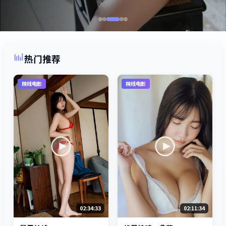
热门推荐
院线电影
院线电影
02:34:33
02:11:34