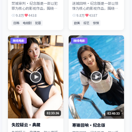
焚城审判·纪念版是一部以犯
迷城回响·纪念版是一部以惊
罪为核心的影视作品，围绕危
悚为核心的影视作品，围绕危
机、反转与人物成长展开，整
机、反转与人物成长展开，整
9.8万
4438
9.8万
4387
体节奏紧凑，值得推荐观看。
体节奏紧凑，值得推荐观看。
日韩
电视剧
犯罪
欧美
综艺
惊悚
院线电影
院线电影
02:33:36
02:40:33
失控疑云·典藏
寒锋回响·纪念版