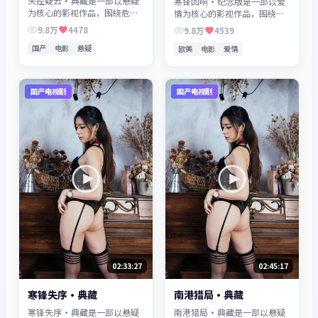
失控疑云·典藏是一部以悬疑
寒锋回响·纪念版是一部以爱
为核心的影视作品，围绕危
情为核心的影视作品，围绕危
机、反转与人物成长展开，整
机、反转与人物成长展开，整
9.8万
4478
9.8万
4539
体节奏紧凑，值得推荐观看。
体节奏紧凑，值得推荐观看。
国产
电影
悬疑
欧美
电影
爱情
国产电视剧
国产电视剧
02:33:27
02:45:17
寒锋失序·典藏
南港猎局·典藏
寒锋失序·典藏是一部以悬疑
南港猎局·典藏是一部以悬疑