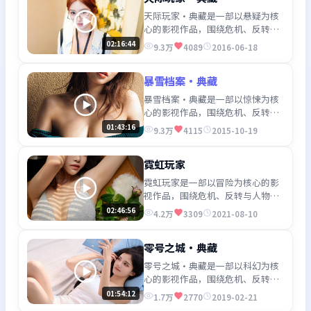
天际玩家·典藏是一部以悬疑为核
心的影视作品，围绕危机、反转与
人物成长展开，整体节奏紧凑，值
02:16:44
9.3万
4089
2016-06-18
得推荐观看。
暴雪档案·典藏
暴雪档案·典藏是一部以惊悚为核
心的影视作品，围绕危机、反转与
人物成长展开，整体节奏紧凑，值
01:43:16
9.3万
4115
2015-10-19
得推荐观看。
霓虹玩家
霓虹玩家是一部以冒险为核心的影
视作品，围绕危机、反转与人物成
长展开，整体节奏紧凑，值得推荐
02:46:56
4.2万
3309
2021-08-10
观看。
零号之城·典藏
零号之城·典藏是一部以科幻为核
心的影视作品，围绕危机、反转与
人物成长展开，整体节奏紧凑，值
01:54:12
1.7万
2770
2019-02-21
得推荐观看。