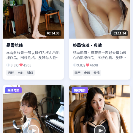
02:34:33
02:11:34
暴雪航线
终局惊魂·典藏
暴雪航线是一部以科幻为核心的影
终局惊魂·典藏是一部以爱情为核
视作品，围绕危机、反转与人物成
心的影视作品，围绕危机、反转与
长展开，整体节奏紧凑，值得推荐
人物成长展开，整体节奏紧凑，值
9.8万
4505
9.8万
4698
观看。
得推荐观看。
日韩
电影
科幻
国产
电影
爱情
院线电影
院线电影