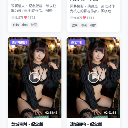
银翼证人·纪念版是一部以犯
风暴倒影·典藏是一部以动作
罪为核心的影视作品，围绕危
为核心的影视作品，围绕危
机、反转与人物成长展开，整
机、反转与人物成长展开，整
9.8万
4721
9.8万
4741
体节奏紧凑，值得推荐观看。
体节奏紧凑，值得推荐观看。
日韩
电影
犯罪
欧美
动漫
动作
国产电视剧
综艺节目
02:38:48
02:01:38
焚城审判·纪念版
迷城回响·纪念版