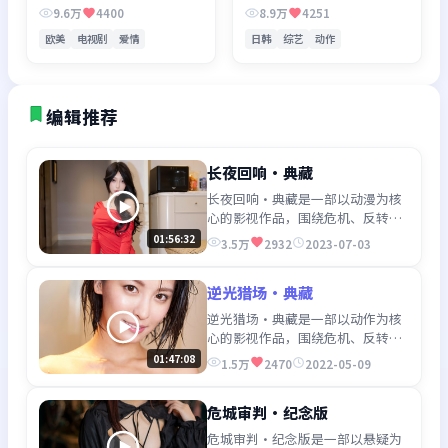
与人物成长展开，整体节奏紧
机、反转与人物成长展开，整
9.6万
4400
8.9万
4251
凑，值得推荐观看。
体节奏紧凑，值得推荐观看。
欧美
电视剧
爱情
日韩
综艺
动作
编辑推荐
长夜回响·典藏
长夜回响·典藏是一部以动漫为核
心的影视作品，围绕危机、反转与
人物成长展开，整体节奏紧凑，值
01:56:32
3.5万
2932
2023-07-03
得推荐观看。
逆光猎场·典藏
逆光猎场·典藏是一部以动作为核
心的影视作品，围绕危机、反转与
人物成长展开，整体节奏紧凑，值
01:47:08
1.5万
2470
2022-05-09
得推荐观看。
危城审判·纪念版
危城审判·纪念版是一部以悬疑为