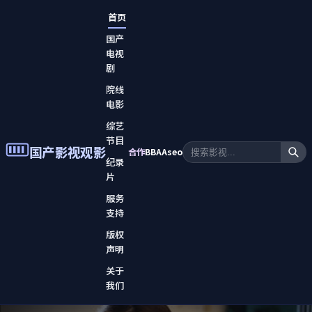
首页
国产
电视
剧
院线
电影
综艺
节目
国产影视观影
合作
BBAAseo
纪录
片
服务
支持
版权
声明
关于
我们