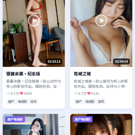
02:33:13
02:04:54
银翼余震·纪念版
危城之城
银翼余震·纪念版是一部以动作为
危城之城是一部以冒险为核心的影
核心的影视作品，围绕危机、反转
视作品，围绕危机、反转与人物成
与人物成长展开，整体节奏紧凑，
长展开，整体节奏紧凑，值得推荐
9.7万
4490
9.7万
4181
值得推荐观看。
观看。
国产
电视剧
动作
国产
电视剧
冒险
国产电视剧
国产电视剧