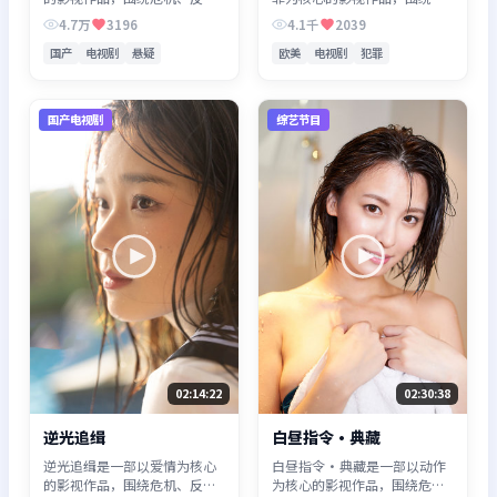
与人物成长展开，整体节奏紧
机、反转与人物成长展开，整
4.7万
3196
4.1千
2039
凑，值得推荐观看。
体节奏紧凑，值得推荐观看。
国产
电视剧
悬疑
欧美
电视剧
犯罪
国产电视剧
综艺节目
02:14:22
02:30:38
逆光追缉
白昼指令·典藏
逆光追缉是一部以爱情为核心
白昼指令·典藏是一部以动作
的影视作品，围绕危机、反转
为核心的影视作品，围绕危