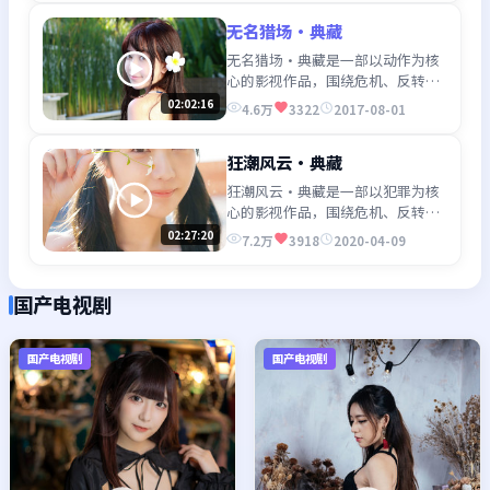
无名猎场·典藏
无名猎场·典藏是一部以动作为核
心的影视作品，围绕危机、反转与
人物成长展开，整体节奏紧凑，值
02:02:16
4.6万
3322
2017-08-01
得推荐观看。
狂潮风云·典藏
狂潮风云·典藏是一部以犯罪为核
心的影视作品，围绕危机、反转与
人物成长展开，整体节奏紧凑，值
02:27:20
7.2万
3918
2020-04-09
得推荐观看。
国产电视剧
国产电视剧
国产电视剧