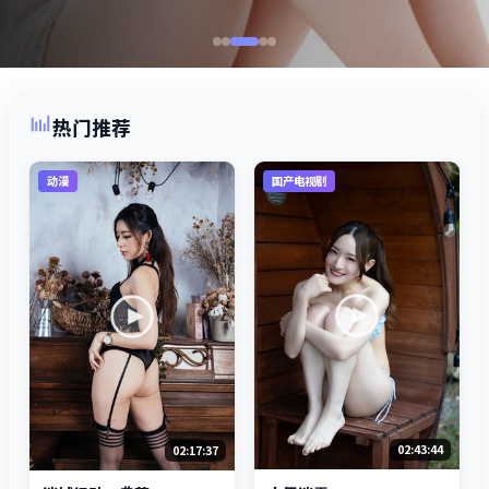
热门推荐
动漫
国产电视剧
02:43:44
02:17:37