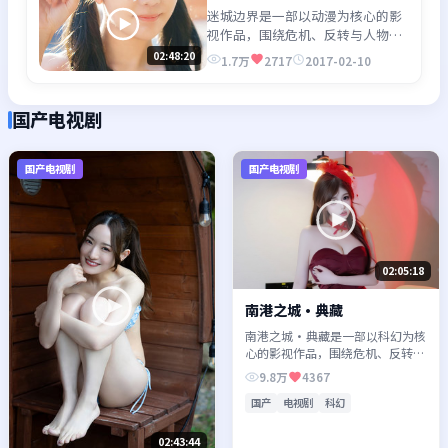
迷城边界是一部以动漫为核心的影
视作品，围绕危机、反转与人物成
长展开，整体节奏紧凑，值得推荐
02:48:20
1.7万
2717
2017-02-10
观看。
国产电视剧
国产电视剧
国产电视剧
02:05:18
南港之城·典藏
南港之城·典藏是一部以科幻为核
心的影视作品，围绕危机、反转与
人物成长展开，整体节奏紧凑，值
9.8万
4367
得推荐观看。
国产
电视剧
科幻
02:43:44