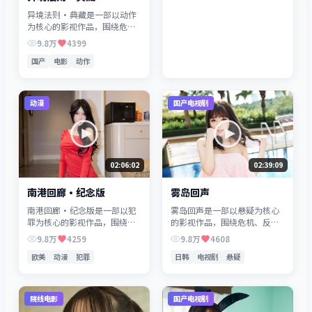
异境法则·典藏是一部以动作
为核心的影视作品，围绕危
机、反转与人物成长展开，整
9.8万
4399
体节奏紧凑，值得推荐观看。
国产
电影
动作
动漫
国产电视剧
02:06:02
02:39:09
南港回廊·纪念版
雾岛回声
南港回廊·纪念版是一部以犯
雾岛回声是一部以悬疑为核心
罪为核心的影视作品，围绕危
的影视作品，围绕危机、反转
机、反转与人物成长展开，整
与人物成长展开，整体节奏紧
9.8万
4259
9.8万
4608
体节奏紧凑，值得推荐观看。
凑，值得推荐观看。
欧美
动漫
犯罪
日韩
电视剧
悬疑
院线电影
国产电视剧