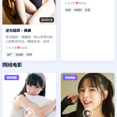
人物成长展开，整体节奏紧凑，值
9.7万
4436
得推荐观看。
欧美
电视剧
犯罪
02:02:16
逆光疑踪·典藏
逆光疑踪·典藏是一部以惊悚为核
心的影视作品，围绕危机、反转与
人物成长展开，整体节奏紧凑，值
9.7万
4655
得推荐观看。
国产
电视剧
惊悚
院线电影
院线电影
院线电影