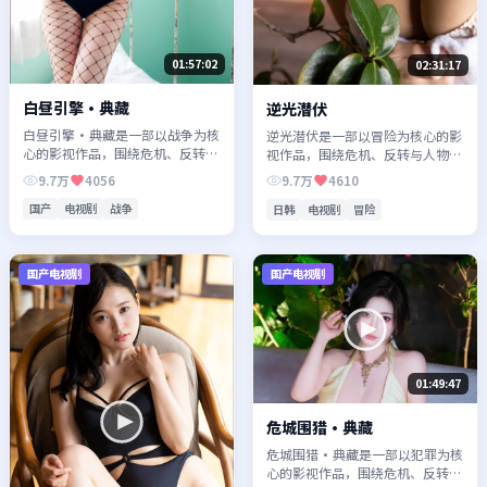
01:57:02
02:31:17
白昼引擎·典藏
逆光潜伏
白昼引擎·典藏是一部以战争为核
逆光潜伏是一部以冒险为核心的影
心的影视作品，围绕危机、反转与
视作品，围绕危机、反转与人物成
人物成长展开，整体节奏紧凑，值
长展开，整体节奏紧凑，值得推荐
9.7万
4056
9.7万
4610
得推荐观看。
观看。
国产
电视剧
战争
日韩
电视剧
冒险
国产电视剧
国产电视剧
01:49:47
危城围猎·典藏
危城围猎·典藏是一部以犯罪为核
心的影视作品，围绕危机、反转与