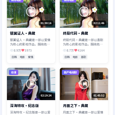
01:30:16
02:11:46
银翼证人·典藏
终局代码·典藏
银翼证人·典藏是一部以爱情
终局代码·典藏是一部以喜剧
为核心的影视作品，围绕危
为核心的影视作品，围绕危
机、反转与人物成长展开，整
机、反转与人物成长展开，整
8.9万
3973
8.7万
4164
体节奏紧凑，值得推荐观看。
体节奏紧凑，值得推荐观看。
日韩
电影
爱情
日韩
电影
喜剧
动漫
国产电视剧
02:19:24
01:45:52
深海特攻·纪念版
月面之下·典藏
深海特攻·纪念版是一部以爱
月面之下·典藏是一部以爱情