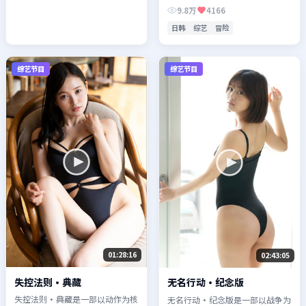
与人物成长展开，整体节奏紧凑，
9.8万
4166
值得推荐观看。
日韩
综艺
冒险
综艺节目
综艺节目
01:28:16
02:43:05
失控法则·典藏
无名行动·纪念版
失控法则·典藏是一部以动作为核
无名行动·纪念版是一部以战争为