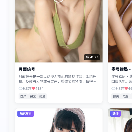
02:41:20
月面信号
零号猎局·
月面信号是一部以动漫为核心的影视作品，围绕危
零号猎局·
机、反转与人物成长展开，整体节奏紧凑，值得推
围绕危机、
荐观看。
值得推荐观
9.8万
4134
9.8万
4
国产
综艺
动漫
欧美
电影
综艺节目
动漫