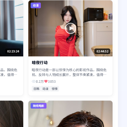
动漫
02:23:24
02:44:52
暗夜行动
作品，围绕危
暗夜行动是一部以惊悚为核心的影视作品，围绕危
紧凑，值得推
机、反转与人物成长展开，整体节奏紧凑，值得推
荐观看。
8.2万
3853
日韩
动漫
惊悚
院线电影