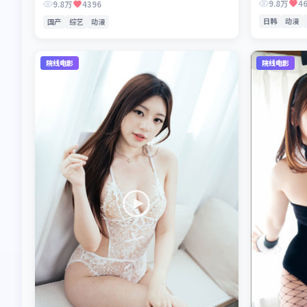
9.8万
4
9.8万
4396
日韩
动漫
国产
综艺
动漫
院线电影
院线电影