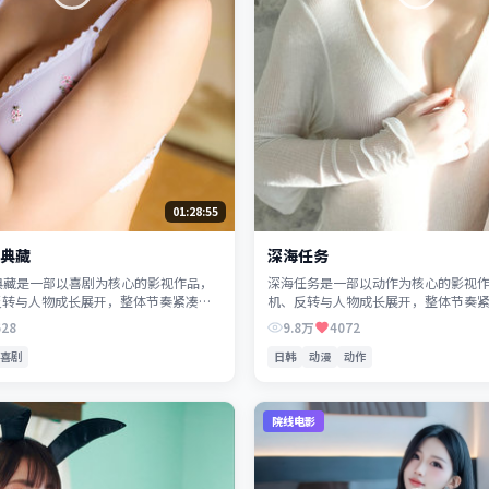
01:28:55
典藏
深海任务
典藏是一部以喜剧为核心的影视作品，
深海任务是一部以动作为核心的影视
反转与人物成长展开，整体节奏紧凑，
机、反转与人物成长展开，整体节奏
看。
荐观看。
628
9.8万
4072
喜剧
日韩
动漫
动作
院线电影