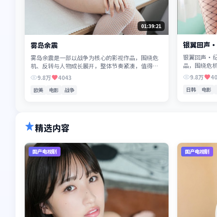
01:39:21
银翼回声·
雾岛余震
银翼回声·
雾岛余震是一部以战争为核心的影视作品，围绕危
品，围绕危
机、反转与人物成长展开，整体节奏紧凑，值得推
凑，值得推
荐观看。
9.8万
4
9.8万
4043
日韩
电影
欧美
电影
战争
精选内容
国产电视剧
国产电视剧